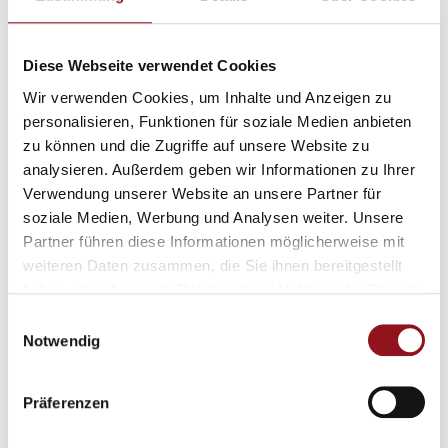
Julian, Vizepräsident von Pfötler, seine Eindrücke aus einer
Stadt, in der der Umgang mit Tieren oft von Gleichgültigkeit
geprägt ist.
Diese Webseite verwendet Cookies
Wir verwenden Cookies, um Inhalte und Anzeigen zu
Was ihn besonders bewegte: der respektlose, rohe Umgang
personalisieren, Funktionen für soziale Medien anbieten
mit Tieren im Allgmeinen. Nicht nur Katzen und Hunde
zu können und die Zugriffe auf unsere Website zu
ertragen unglaubliche Umstände.
analysieren. Außerdem geben wir Informationen zu Ihrer
Und doch: Es gibt Hoffnung. Julian war tief beeindruckt von
Verwendung unserer Website an unsere Partner für
der Energie und Ausdauer unserer Partnerorganisation vor
soziale Medien, Werbung und Analysen weiter. Unsere
Ort. Mit Herz, Verstand und wenig Mitteln setzen sie sich
Partner führen diese Informationen möglicherweise mit
unermüdlich für jedes einzelne Tier ein – Tag für Tag, Schritt
weiteren Daten zusammen, die Sie ihnen bereitgestellt
für Schritt.
haben oder die sie im Rahmen Ihrer Nutzung der Dienste
gesammelt haben.
Einwilligungsauswahl
Notwendig
Präferenzen