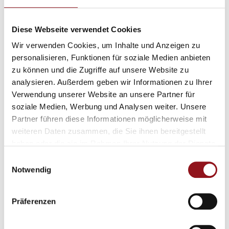
A.Büchel – din Stromer
Lievet – Kleintierpraxis Balzers
Diese Webseite verwendet Cookies
Wir verwenden Cookies, um Inhalte und Anzeigen zu
Ospelt-Supermarkt
personalisieren, Funktionen für soziale Medien anbieten
Lukas Vogel Fotografie
zu können und die Zugriffe auf unsere Website zu
analysieren. Außerdem geben wir Informationen zu Ihrer
Gemeinde Balzers
Verwendung unserer Website an unsere Partner für
Informatik – A. Kikels
soziale Medien, Werbung und Analysen weiter. Unsere
Partner führen diese Informationen möglicherweise mit
Susis Florist Shop (Facebook)
weiteren Daten zusammen, die Sie ihnen bereitgestellt
haben oder die sie im Rahmen Ihrer Nutzung der Dienste
Hand in Hand
gesammelt haben.
Einwilligungsauswahl
Happy Dog Balzers
Notwendig
Druckladen.li
Präferenzen
2B Metall AG