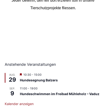
Jeder Gewinn, den wir dort erzielen soll in unsere
Tierschutzprojekte fliessen.
Anstehende Veranstaltungen
Hervorgehoben
10:30
-
15:00
AUG.
29
Hundesegnung Balzers
11:00
-
19:00
SEP.
9
Hundeschwimmen im Freibad Mühleholz – Vaduz
Kalender anzeigen