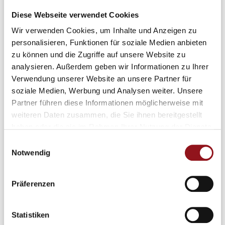
Diese Webseite verwendet Cookies
Wir verwenden Cookies, um Inhalte und Anzeigen zu
personalisieren, Funktionen für soziale Medien anbieten
zu können und die Zugriffe auf unsere Website zu
analysieren. Außerdem geben wir Informationen zu Ihrer
Verwendung unserer Website an unsere Partner für
soziale Medien, Werbung und Analysen weiter. Unsere
Partner führen diese Informationen möglicherweise mit
weiteren Daten zusammen, die Sie ihnen bereitgestellt
haben oder die sie im Rahmen Ihrer Nutzung der Dienste
Nächstes Hütten-Datum
gesammelt haben.
Einwilligungsauswahl
Notwendig
Wir freuen uns riesig, euch mitteilen zu können, dass
unsere Hunds-Hötta ihre sporadischen Öffnungszeiten
startet. Packt die gute Laune ein und kommt vorbei!
Präferenzen
Wann? Was gibt’s zu essen? Bianca verzaubert
WEITERLESEN »
Statistiken