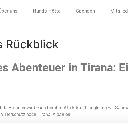
Über uns
Hunds-Hötta
Spenden
Mitglie
s Rückblick
s Abenteuer in Tirana: Ei
t da – und er wird euch berühren! In Film #6 begleiten wir Sandr
en Tierschutz nach Tirana, Albanien.
d einem tiefen Wunsch, etwas für Tiere in Not zu bewirken.