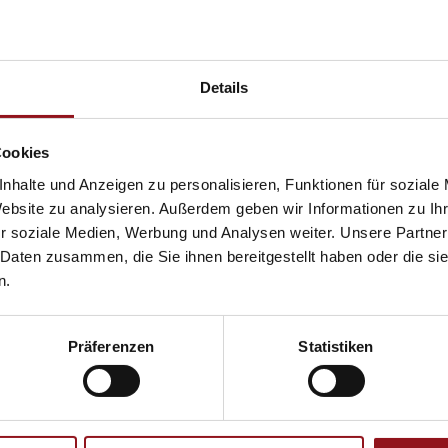
 mit dabei?
Details
Cookies
nhalte und Anzeigen zu personalisieren, Funktionen für soziale
Website zu analysieren. Außerdem geben wir Informationen zu I
r soziale Medien, Werbung und Analysen weiter. Unsere Partner
 Daten zusammen, die Sie ihnen bereitgestellt haben oder die s
n.
e ein/e PfötlerIn
Präferenzen
Statistiken
d der Pfötler und unterstütze unsere Arbeit als Einzelmitglied
der Passiv mit einem Jahresbeitrag von CHF 50.00