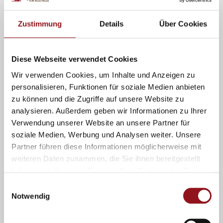
Nächstes Hütten-Datum
Wir freuen uns riesig, euch mitteilen zu können, dass unsere
Zustimmung
Details
Über Cookies
Hunds-Hötta ihre sporadischen Öffnungszeiten startet. Packt
die gute Laune ein und kommt vorbei! Wann? Was gibt’s zu
essen? Bianca verzaubert
Diese Webseite verwendet Cookies
Mehr lesen »
Wir verwenden Cookies, um Inhalte und Anzeigen zu
personalisieren, Funktionen für soziale Medien anbieten
zu können und die Zugriffe auf unsere Website zu
analysieren. Außerdem geben wir Informationen zu Ihrer
Verwendung unserer Website an unsere Partner für
soziale Medien, Werbung und Analysen weiter. Unsere
Partner führen diese Informationen möglicherweise mit
weiteren Daten zusammen, die Sie ihnen bereitgestellt
haben oder die sie im Rahmen Ihrer Nutzung der Dienste
gesammelt haben.
Einwilligungsauswahl
Notwendig
Hütte öffnet! Die „Hunds-Hötta“ in Balzers geht
an den Start!