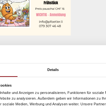
Details
Cookies
nhalte und Anzeigen zu personalisieren, Funktionen für soziale
r-Frühstück am 21.12.25
Website zu analysieren. Außerdem geben wir Informationen zu I
eunde Wir haben eine wundervolle Eröffnung
r soziale Medien, Werbung und Analysen weiter. Unsere Partner