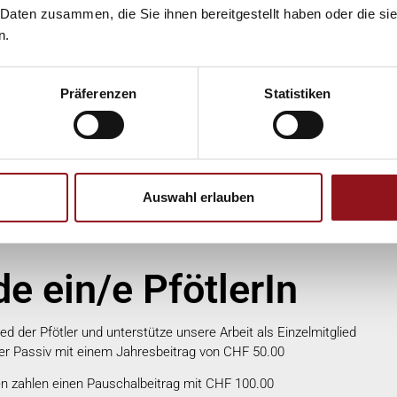
und feiern dürfen. Am kommenden Sonntag,
 Daten zusammen, die Sie ihnen bereitgestellt haben oder die s
 starten wir gemütlich in den Sonntag mit einem
n.
rühstück. Möchtest du dabei sein? dann
n »
Präferenzen
Statistiken
Auswahl erlauben
e ein/e PfötlerIn
d der Pfötler und unterstütze unsere Arbeit als Einzelmitglied
der Passiv mit einem Jahresbeitrag von CHF 50.00
en zahlen einen Pauschalbeitrag mit CHF 100.00