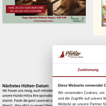
Zustimmung
Diese Webseite verwendet 
Nächstes Hütten-Datum
Wir freuen uns riesig, euch mitteilen zu können, dass
Wir verwenden Cookies, um I
unsere Hunds-Hötta ihre sporadischen Öffnungszeiten
Pfötle
und die Zugriffe auf unsere 
startet. Packt die gute Laune ein und kommt vorbei!
Liebe Fr
Website an unsere Partner fü
Wann? Was gibt’s zu essen? Bianca verzaubert