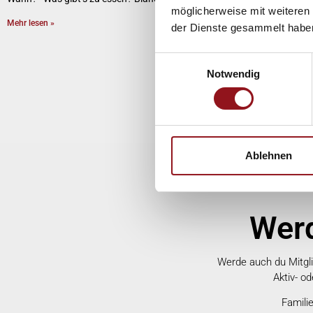
erleben 
möglicherweise mit weiteren
21.12.25
Mehr lesen »
der Dienste gesammelt habe
feinen F
Mehr lese
Einwilligungsauswahl
Notwendig
Ablehnen
Werd
Werde auch du Mitglie
Aktiv- o
Famili