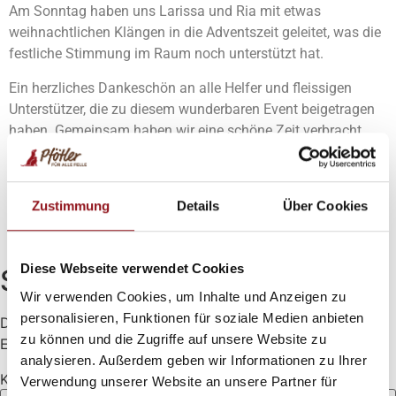
Am Sonntag haben uns Larissa und Ria mit etwas
weihnachtlichen Klängen in die Adventszeit geleitet, was die
festliche Stimmung im Raum noch unterstützt hat.
Ein herzliches Dankeschön an alle Helfer und fleissigen
Unterstützer, die zu diesem wunderbaren Event beigetragen
haben. Gemeinsam haben wir eine schöne Zeit verbracht
und konnten gleichzeitig eine gute Sache unterstützen.
Den Betrag werden wir so schnell wie möglich bekanntgeben
und an Theresia und ihren Gnadenhof überweisen.
Zustimmung
Details
Über Cookies
Diese Webseite verwendet Cookies
Schreibe einen Kommentar
Wir verwenden Cookies, um Inhalte und Anzeigen zu
personalisieren, Funktionen für soziale Medien anbieten
Deine E-Mail-Adresse wird nicht veröffentlicht.
zu können und die Zugriffe auf unsere Website zu
Erforderliche Felder sind mit
*
markiert
analysieren. Außerdem geben wir Informationen zu Ihrer
Kommentar
*
Verwendung unserer Website an unsere Partner für