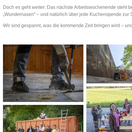
Doch es geht weiter: Das nächste Arbeitswochenende steht ber
„Wundernasen“ – und natürlich über jede Kuchenspende zur St
Wir sind gespannt, was die kommende Zeit bringen wird – und 