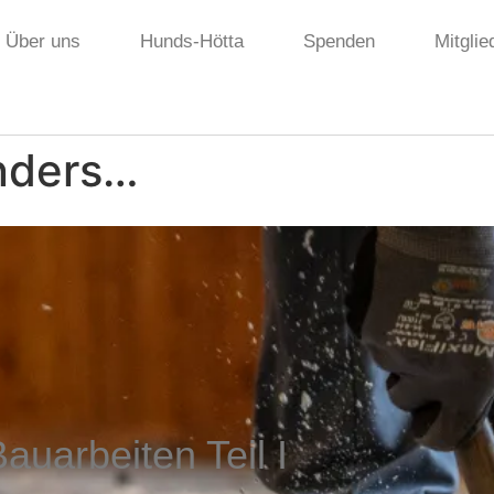
Über uns
Hunds-Hötta
Spenden
Mitglie
onders…
auarbeiten Teil I