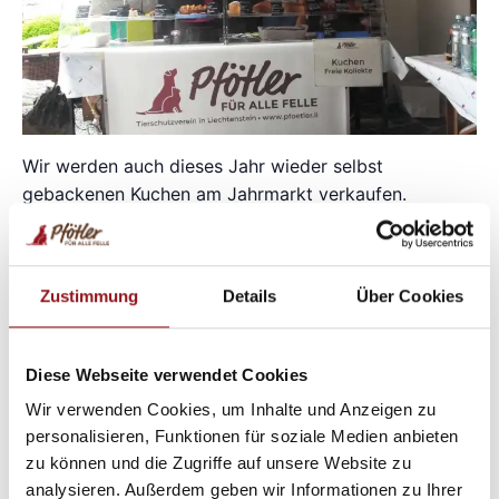
Wir werden auch dieses Jahr wieder selbst
gebackenen Kuchen am Jahrmarkt verkaufen.
Schlemmen und gleichzeitig Gutes tun … komm
vorbei!
Zustimmung
Details
Über Cookies
Zum Kalender hinzufügen
Diese Webseite verwendet Cookies
Wir verwenden Cookies, um Inhalte und Anzeigen zu
personalisieren, Funktionen für soziale Medien anbieten
DETAILS
VERANSTALTER
zu können und die Zugriffe auf unsere Website zu
Datum:
Pfötler e.V.
analysieren. Außerdem geben wir Informationen zu Ihrer