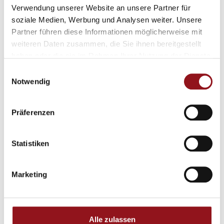
E-Mail
09. Juni 2024
Verwendung unserer Website an unsere Partner für
info@pfoetler.li
soziale Medien, Werbung und Analysen weiter. Unsere
Veranstalter-Website
Partner führen diese Informationen möglicherweise mit
anzeigen
weiteren Daten zusammen, die Sie ihnen bereitgestellt
haben oder die sie im Rahmen Ihrer Nutzung der Dienste
gesammelt haben.
Einwilligungsauswahl
Notwendig
Präferenzen
Statistiken
Marketing
VERANSTALTUNGSORT
Alle zulassen
Balzers