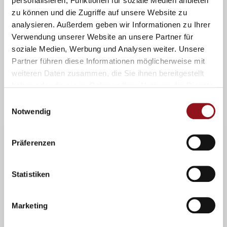
personalisieren, Funktionen für soziale Medien anbieten
zu können und die Zugriffe auf unsere Website zu
analysieren. Außerdem geben wir Informationen zu Ihrer
Nächstes Hütten-Datum
Verwendung unserer Website an unsere Partner für
Wir freuen uns riesig, euch mitteilen zu können, dass unsere
soziale Medien, Werbung und Analysen weiter. Unsere
Hunds-Hötta ihre sporadischen Öffnungszeiten startet. Packt
Partner führen diese Informationen möglicherweise mit
die gute Laune ein und kommt vorbei! Wann? Was gibt’s zu
weiteren Daten zusammen, die Sie ihnen bereitgestellt
essen? Bianca verzaubert
haben oder die sie im Rahmen Ihrer Nutzung der Dienste
Mehr lesen »
gesammelt haben.
Einwilligungsauswahl
Notwendig
Präferenzen
Werde ein/e
Statistiken
PfötlerIn
Marketing
Werde auch du Mitglied der Pfötler und unterstütze unsere
Arbeit als Einzelmitglied Aktiv- oder Passiv mit einem