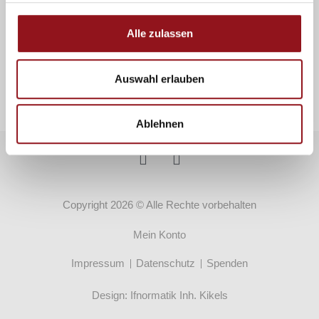
Jahresbeitrag von CHF 50.00
Alle zulassen
Familien zahlen einen Pauschalbeitrag mit CHF 100.00
Auswahl erlauben
Mitglied werden
Ablehnen
Copyright 2026 © Alle Rechte vorbehalten
Mein Konto
Impressum
Datenschutz
Spenden
Design:
Ifnormatik Inh. Kikels