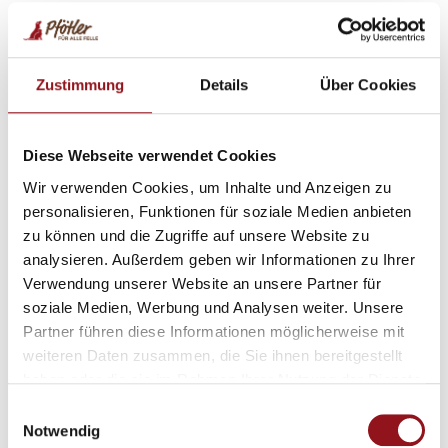
Wir freuen uns riesig, euch mitteilen zu können, dass unsere
Hunds-Hötta ihre sporadischen Öffnungszeiten startet. Packt
die gute Laune ein und kommt vorbei!
Zustimmung
Details
Über Cookies
Wann?
Samstag, 24. Januar 2026
von 16.00-20.00 Uhr
Diese Webseite verwendet Cookies
Sonntag, 25. Januar 2026
von 9.00-13.00 Uhr
Wir verwenden Cookies, um Inhalte und Anzeigen zu
personalisieren, Funktionen für soziale Medien anbieten
zu können und die Zugriffe auf unsere Website zu
Was gibt’s zu essen?
Bianca verzaubert uns dieses Mal mit
analysieren. Außerdem geben wir Informationen zu Ihrer
ihrer legendären,
hausgemachten Gulaschsuppe
. Und
Verwendung unserer Website an unsere Partner für
natürlich haben wir auch an unsere
Vegi-Freunde
gedacht:
soziale Medien, Werbung und Analysen weiter. Unsere
Für euch gibt es eine feine kulinarische Überraschung!
Partner führen diese Informationen möglicherweise mit
Preis pro Suppe:
CHF 8.00
weiteren Daten zusammen, die Sie ihnen bereitgestellt
Getränke:
Gemäss unserer aktuellen Preisliste
haben oder die sie im Rahmen Ihrer Nutzung der Dienste
gesammelt haben.
Einwilligungsauswahl
Notwendig
Wichtiger Hinweis:
Da es draussen noch immer recht kalt ist,