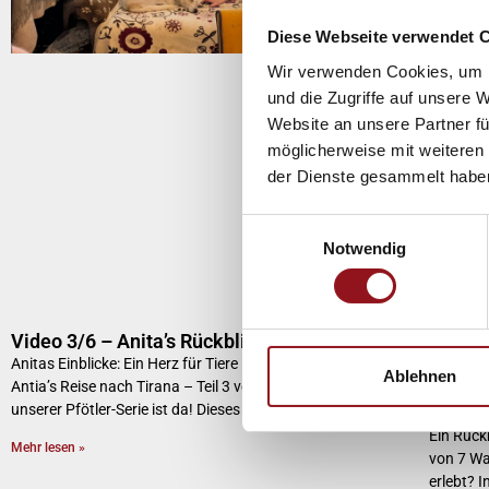
Diese Webseite verwendet 
Wir verwenden Cookies, um I
und die Zugriffe auf unsere 
Website an unsere Partner fü
möglicherweise mit weiteren
der Dienste gesammelt habe
Einwilligungsauswahl
Notwendig
Video 3/6 – Anita’s Rückblick
Anitas Einblicke: Ein Herz für Tiere im dritten Pfötler-Film!
Ablehnen
Antia’s Reise nach Tirana – Teil 3 von 7 Der dritte Film
unserer Pfötler-Serie ist da! Dieses Mal nimmt uns Anita
Video 
Ein Rückb
Mehr lesen »
von 7 Wa
erlebt? 