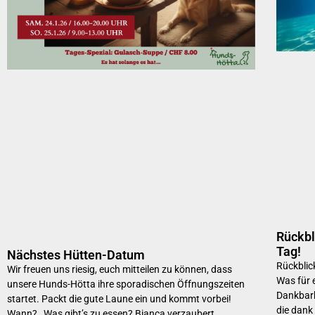
Rückbl
Tag!
Nächstes Hütten-Datum
Rückblic
Wir freuen uns riesig, euch mitteilen zu können, dass
Was für 
unsere Hunds-Hötta ihre sporadischen Öffnungszeiten
Dankbark
startet. Packt die gute Laune ein und kommt vorbei!
die dank
Wann? Was gibt’s zu essen? Bianca verzaubert