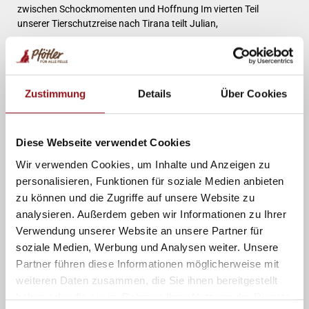
zwischen Schockmomenten und Hoffnung Im vierten Teil
unserer Tierschutzreise nach Tirana teilt Julian,
Mehr lesen »
Zustimmung
Details
Über Cookies
Diese Webseite verwendet Cookies
Wir verwenden Cookies, um Inhalte und Anzeigen zu
personalisieren, Funktionen für soziale Medien anbieten
zu können und die Zugriffe auf unsere Website zu
analysieren. Außerdem geben wir Informationen zu Ihrer
Verwendung unserer Website an unsere Partner für
Video 3/6 – Anita’s Rückblick
soziale Medien, Werbung und Analysen weiter. Unsere
Anitas Einblicke: Ein Herz für Tiere im dritten Pfötler-Film! Antia’s
Partner führen diese Informationen möglicherweise mit
Reise nach Tirana – Teil 3 von 7 Der dritte Film unserer Pfötler-
weiteren Daten zusammen, die Sie ihnen bereitgestellt
Serie ist da! Dieses Mal nimmt uns Anita
haben oder die sie im Rahmen Ihrer Nutzung der Dienste
Mehr lesen »