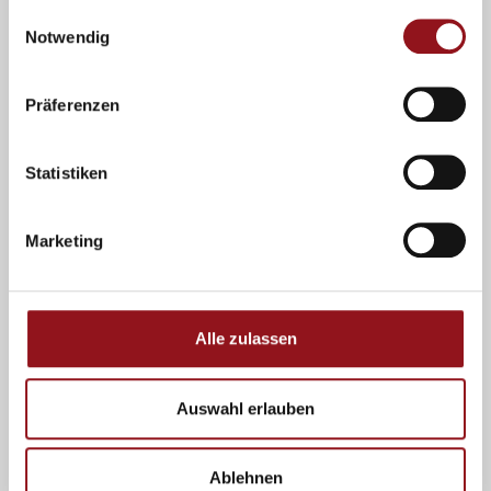
gesammelt haben.
Einwilligungsauswahl
Notwendig
Präferenzen
Statistiken
Marketing
Video 2/6 – Alex Rückblick
Ein Rückblick der bewegt: Alex‘ Reise nach Tirana – Teil 2 von 7
Alle zulassen
Was hat Alex auf seiner Reise mit den Pfötlern erlebt? In
unserem zweiten Video taucht er ein
Mehr lesen »
Auswahl erlauben
Ablehnen